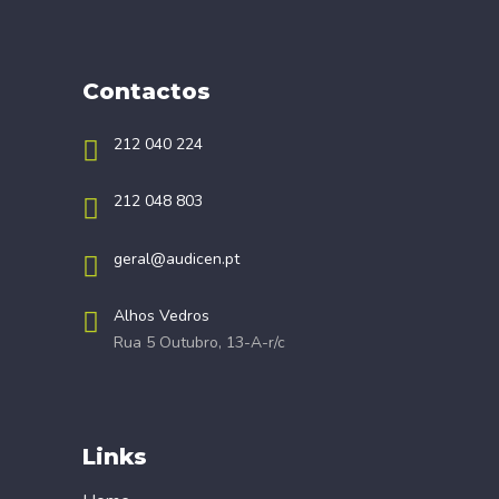
Contactos
212 040 224
212 048 803
geral@audicen.pt
Alhos Vedros
Rua 5 Outubro, 13-A-r/c
Links