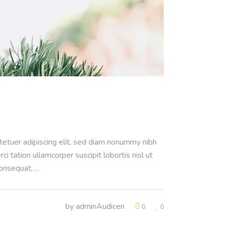
ctetuer adipiscing elit, sed diam nonummy nibh
 tation ullamcorper suscipit lobortis nisl ut
consequat,
by
adminAudicen
0
0