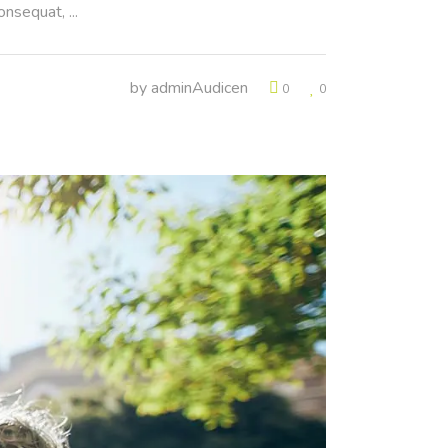
consequat,
by
adminAudicen
0
0