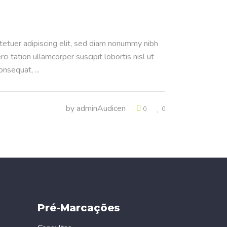
ctetuer adipiscing elit, sed diam nonummy nibh
 tation ullamcorper suscipit lobortis nisl ut
consequat,
by
adminAudicen
0
0
Pré-Marcações