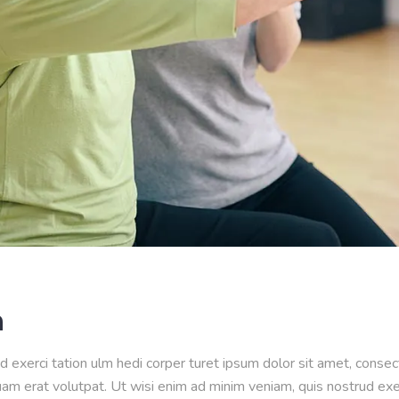
n
d exerci tation ulm hedi corper turet ipsum dolor sit amet, conse
m erat volutpat. Ut wisi enim ad minim veniam, quis nostrud exerci