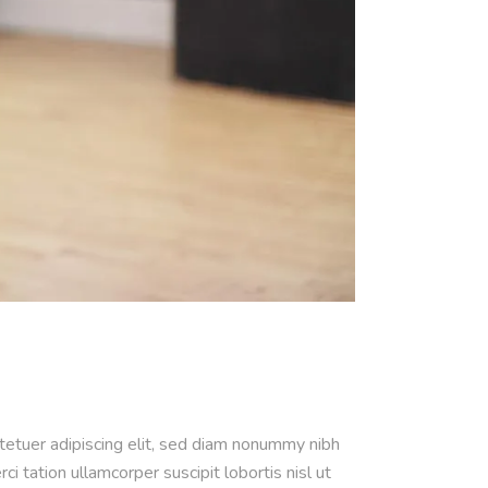
ctetuer adipiscing elit, sed diam nonummy nibh
 tation ullamcorper suscipit lobortis nisl ut