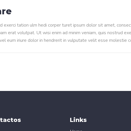
are
d exerci tation ulm hedi corper turet ipsum dolor sit amet, conse
m erat volutpat. Ut wisi enim ad minim veniam, quis nostrud exerci
l eum iriure dolor in hendrerit in vulputate velit esse molestie 
tactos
Links